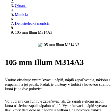
Obrana
Munícia
Delostrelecká munícia
105 mm Illum M314A3
105 mm Illum M314A3
Vnútro obsahuje vystreľovaciu náplň, náplň zapaľovania, nádobu s
erupciami a jej padák. Padák je uložený v trubici s kovovou stranou
ktorá je na dve polovice.
Vo vybraný čas funguje zapaľovač tak, že zapáli ejekčnú náplň,
ktorá následne zapáli zápalnú náplň. Vystrekovacia náplň vytvára
tlak, ktorý tlačí dole na nádobu s hrdlom a na polovice trubice.