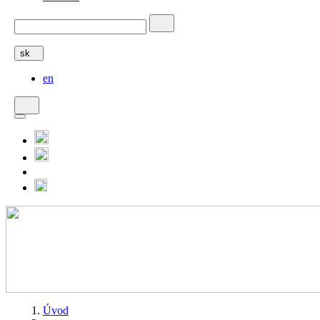
sk
en
Úvod