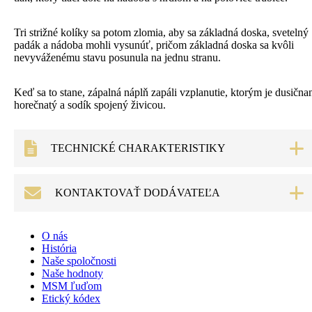
Tri strižné kolíky sa potom zlomia, aby sa základná doska, svetelný
padák a nádoba mohli vysunúť, pričom základná doska sa kvôli
nevyváženému stavu posunula na jednu stranu.
Keď sa to stane, zápalná náplň zapáli vzplanutie, ktorým je dusična
horečnatý a sodík spojený živicou.
TECHNICKÉ CHARAKTERISTIKY
Technické parametre
KONTAKTOVAŤ DODÁVATEĽA
Typ
Iluminácia
Model
M314A3
Dĺžka
820 mm
Dopytový formulár
O nás
21.0 ÷ 21.5 kg (vrátane kartónového
História
Hmotnosť
púzdra)
Naše spoločnosti
Naše hodnoty
Primer
Meno
*
MSM ľuďom
E-mail
*
Typ
Percussion
Etický kódex