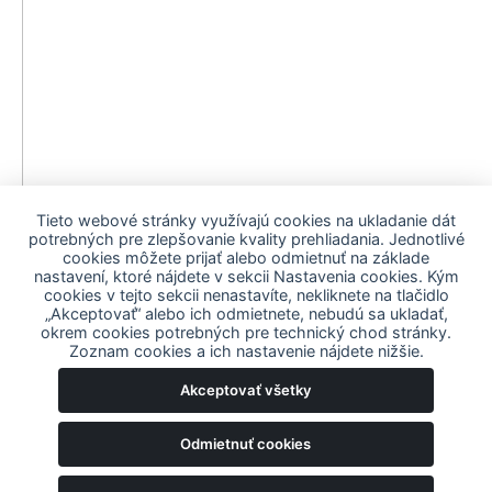
Typ
Iluminácia
Materiál
Kovaná oceľ
Dĺžka
390 mm (bez zapaľovača)
Značenie
Čierne značenie na bielom
14.7÷15.2 kg (so zapaľovačom, v
Hmotnosť
závislosti od váhových zón)
Hnacia náplň
Typ
Jednozložková prachová náplň
Tieto webové stránky využívajú cookies na ukladanie dát
Označenie
M67
potrebných pre zlepšovanie kvality prehliadania. Jednotlivé
Klasifikácia
cookies môžete prijať alebo odmietnuť na základe
nastavení, ktoré nájdete v sekcii Nastavenia cookies. Kým
ONU č.
0171
cookies v tejto sekcii nenastavíte, nekliknete na tlačidlo
„Akceptovať“ alebo ich odmietnete, nebudú sa ukladať,
Skupina
1.2 G
okrem cookies potrebných pre technický chod stránky.
NOC
1315-33-002-2006
Zoznam cookies a ich nastavenie nájdete nižšie.
Case
Akceptovať všetky
Model
M14
Materiál
Mosadz
Odmietnuť cookies
Dĺžka
372 mm
Ochrana osobných údajov
Hmotnosť
2.68 kg
•