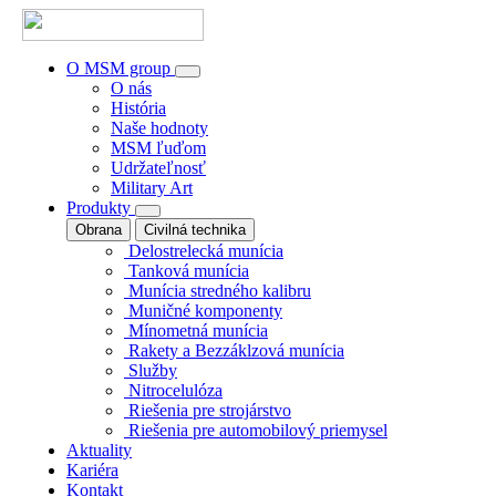
O MSM group
O nás
História
Naše hodnoty
MSM ľuďom
Udržateľnosť
Military Art
Produkty
Obrana
Civilná technika
Delostrelecká munícia
Tanková munícia
Munícia stredného kalibru
Muničné komponenty
Mínometná munícia
Rakety a Bezzáklzová munícia
Služby
Nitrocelulóza
Riešenia pre strojárstvo
Riešenia pre automobilový priemysel
Aktuality
Kariéra
Kontakt