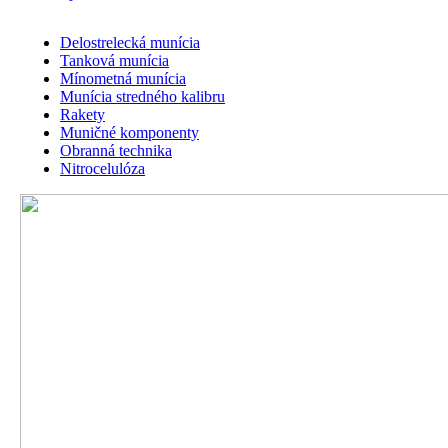
Delostrelecká munícia
Tanková munícia
Mínometná munícia
Správa
*
Munícia stredného kalibru
Súhlasím so spracovaním
osobných údajov
na účel
Rakety
poskytovania informácií.
Muničné komponenty
Odoslať dopyt
Obranná technika
Nitrocelulóza