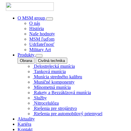
O MSM group
O nás
História
Naše hodnoty
MSM ľuďom
Udržateľnosť
Military Art
Produkty
Obrana
Civilná technika
Delostrelecká munícia
Tanková munícia
Munícia stredného kalibru
Muničné komponenty
Mínometná munícia
Rakety a Bezzáklzová munícia
Služby
Nitrocelulóza
Riešenia pre strojárstvo
Riešenia pre automobilový priemysel
Aktuality
Kariéra
Kontakt