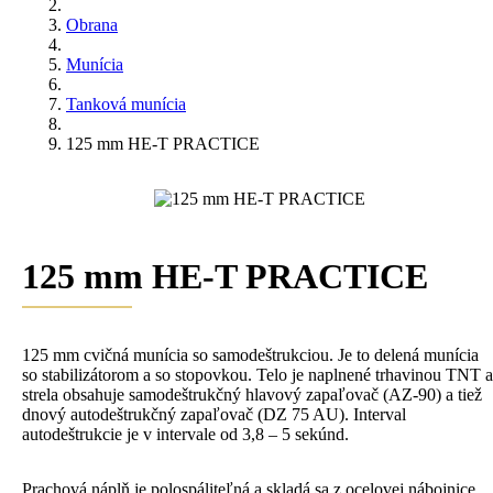
Obrana
Munícia
Tanková munícia
125 mm HE-T PRACTICE
125 mm HE-T PRACTICE
125 mm cvičná munícia so samodeštrukciou. Je to delená munícia
so stabilizátorom a so stopovkou. Telo je naplnené trhavinou TNT a
strela obsahuje samodeštrukčný hlavový zapaľovač (AZ-90) a tiež
dnový autodeštrukčný zapaľovač (DZ 75 AU). Interval
autodeštrukcie je v intervale od 3,8 – 5 sekúnd.
Prachová náplň je polospáliteľná a skladá sa z ocelovej nábojnice,