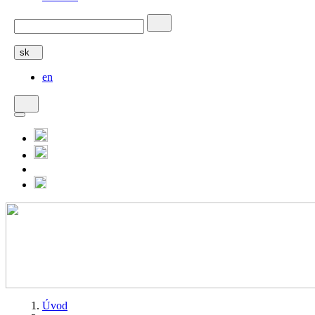
sk
en
Úvod