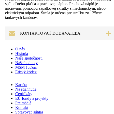
spáliteľného plášťa a prachovej náplne. Prachová náplň je
iniciovaná pomocou zápalkovej skrutky s mechanickým, alebo
elektrickým odpalom. Strela je určená pre streľbu zo 125mm
tankových kanónov.
KONTAKTOVAŤ DODÁVATEĽA
Dopytový formulár
O nás
História
Naše spoločnosti
Naše hodnoty
Meno
*
MSM ľuďom
E-mail
*
Etický kódex
Telefón
*
Kariéra
Na stiahnutie
Číslo povolenia na obchodovanie s vojenským materiálom
*
Certifikáty
EÚ fondy a projekty
Pre médiá
Kontakt
Spravovať súhlas