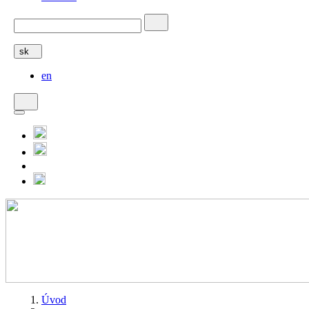
sk
en
Úvod