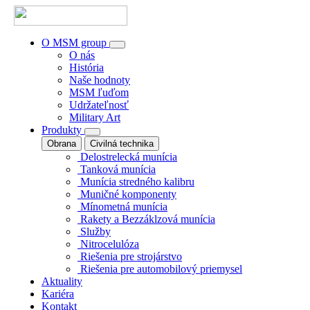
O MSM group
O nás
História
Naše hodnoty
MSM ľuďom
Udržateľnosť
Military Art
Produkty
Obrana
Civilná technika
Delostrelecká munícia
Tanková munícia
Munícia stredného kalibru
Muničné komponenty
Mínometná munícia
Rakety a Bezzáklzová munícia
Služby
Nitrocelulóza
Riešenia pre strojárstvo
Riešenia pre automobilový priemysel
Aktuality
Kariéra
Kontakt