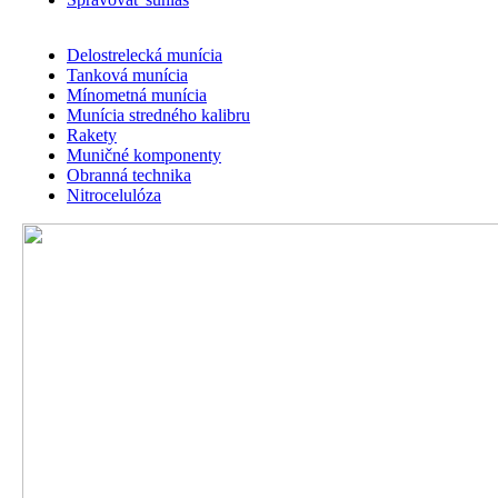
Delostrelecká munícia
Tanková munícia
Mínometná munícia
Munícia stredného kalibru
Rakety
Muničné komponenty
Obranná technika
Nitrocelulóza