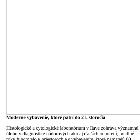
Moderné vybavenie, ktoré patrí do 21. storočia
Histologické a cytologické laboratórium v Ilave zohráva významnú
úlohu v diagnostike nádorových ako aj ďalších ochorení, no dlhé
roky fungovalo v priestoroch a s vybavením, ktoré pamätajú 60.