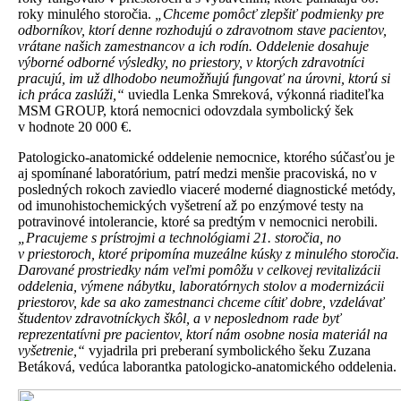
roky minulého storočia.
„Chceme pomôcť zlepšiť podmienky pre
odborníkov, ktorí denne rozhodujú o zdravotnom stave pacientov,
vrátane našich zamestnancov a ich rodín. Oddelenie dosahuje
výborné odborné výsledky, no priestory, v ktorých zdravotníci
pracujú, im už dlhodobo neumožňujú fungovať na úrovni, ktorú si
ich práca zaslúži,“
uviedla Lenka Smreková, výkonná riaditeľka
MSM GROUP, ktorá nemocnici odovzdala symbolický šek
v hodnote 20 000 €.
Patologicko-anatomické oddelenie nemocnice, ktorého súčasťou je
aj spomínané laboratórium, patrí medzi menšie pracoviská, no v
posledných rokoch zaviedlo viaceré moderné diagnostické metódy,
od imunohistochemických vyšetrení až po enzýmové testy na
potravinové intolerancie, ktoré sa predtým v nemocnici nerobili.
„Pracujeme s prístrojmi a technológiami 21. storočia, no
v priestoroch, ktoré pripomína muzeálne kúsky z minulého storočia.
Darované prostriedky nám veľmi pomôžu v celkovej revitalizácii
oddelenia, výmene nábytku, laboratórnych stolov a modernizácii
priestorov, kde sa ako zamestnanci chceme cítiť dobre, vzdelávať
študentov zdravotníckych škôl, a v neposlednom rade byť
reprezentatívni pre pacientov, ktorí nám osobne nosia materiál na
vyšetrenie,“
vyjadrila pri preberaní symbolického šeku Zuzana
Betáková, vedúca laborantka patologicko-anatomického oddelenia.