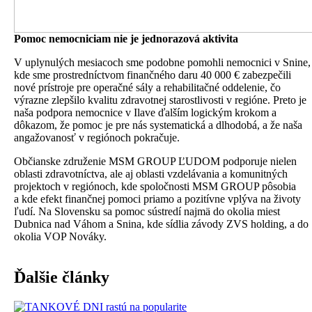
Pomoc nemocniciam nie je jednorazová aktivita
V uplynulých mesiacoch sme podobne pomohli nemocnici v Snine,
kde sme prostredníctvom finančného daru 40 000 € zabezpečili
nové prístroje pre operačné sály a rehabilitačné oddelenie, čo
výrazne zlepšilo kvalitu zdravotnej starostlivosti v regióne. Preto je
naša podpora nemocnice v Ilave ďalším logickým krokom a
dôkazom, že pomoc je pre nás systematická a dlhodobá, a že naša
angažovanosť v regiónoch pokračuje.
Občianske združenie MSM GROUP ĽUDOM podporuje nielen
oblasti zdravotníctva, ale aj oblasti vzdelávania a komunitných
projektoch v regiónoch, kde spoločnosti MSM GROUP pôsobia
a kde efekt finančnej pomoci priamo a pozitívne vplýva na životy
ľudí. Na Slovensku sa pomoc sústredí najmä do okolia miest
Dubnica nad Váhom a Snina, kde sídlia závody ZVS holding, a do
okolia VOP Nováky.
Ďalšie články