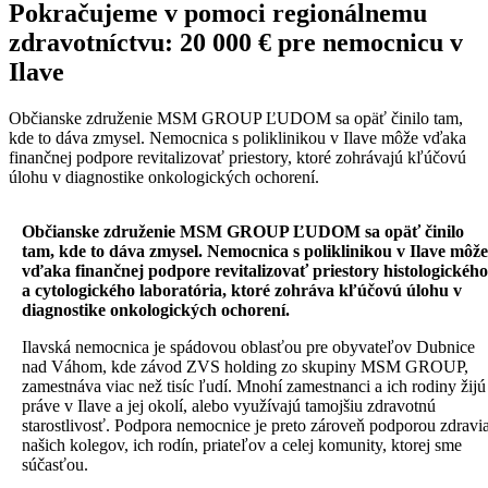
Pokračujeme v pomoci regionálnemu
zdravotníctvu: 20 000 € pre nemocnicu v
Ilave
Občianske združenie MSM GROUP ĽUDOM sa opäť činilo tam,
kde to dáva zmysel. Nemocnica s poliklinikou v Ilave môže vďaka
finančnej podpore revitalizovať priestory, ktoré zohrávajú kľúčovú
úlohu v diagnostike onkologických ochorení.
Občianske združenie MSM GROUP ĽUDOM sa opäť činilo
tam, kde to dáva zmysel. Nemocnica s poliklinikou v Ilave môže
vďaka finančnej podpore revitalizovať priestory histologického
a cytologického laboratória, ktoré zohráva kľúčovú úlohu v
diagnostike onkologických ochorení.
Ilavská nemocnica je spádovou oblasťou pre obyvateľov Dubnice
nad Váhom, kde závod ZVS holding zo skupiny MSM GROUP,
zamestnáva viac než tisíc ľudí. Mnohí zamestnanci a ich rodiny žijú
práve v Ilave a jej okolí, alebo využívajú tamojšiu zdravotnú
starostlivosť. Podpora nemocnice je preto zároveň podporou zdravi
našich kolegov, ich rodín, priateľov a celej komunity, ktorej sme
súčasťou.