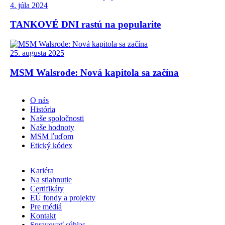
4. júla 2024
TANKOVÉ DNI rastú na popularite
25. augusta 2025
MSM Walsrode: Nová kapitola sa začína
O nás
História
Naše spoločnosti
Naše hodnoty
MSM ľuďom
Etický kódex
Kariéra
Na stiahnutie
Certifikáty
EÚ fondy a projekty
Pre médiá
Kontakt
Spravovať súhlas