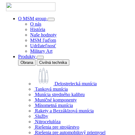
O MSM group
O nás
História
Naše hodnoty
MSM ľuďom
Udržateľnosť
Military Art
Produkty
Obrana
Civilná technika
Delostrelecká munícia
Tanková munícia
Munícia stredného kalibru
Muničné komponenty
Mínometná munícia
Rakety a Bezzáklzová munícia
Služby
Nitrocelulóza
Riešenia pre strojárstvo
Riešenia pre automobilový priemysel